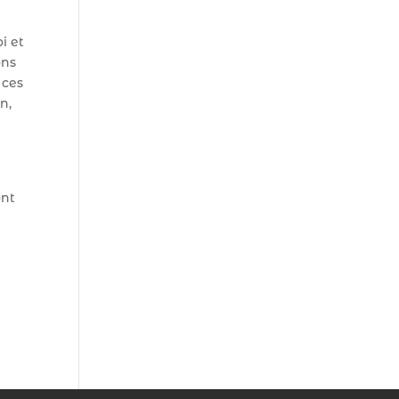
i et
ons
 ces
n,
ont